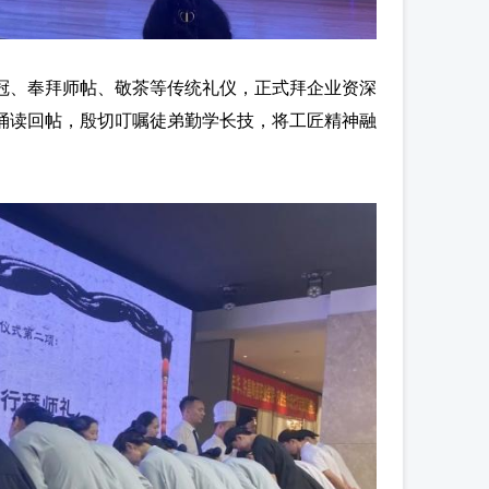
冠、奉拜师帖、敬茶等传统礼仪，正式拜企业资深
诵读回帖，殷切叮嘱徒弟勤学长技，将工匠精神融