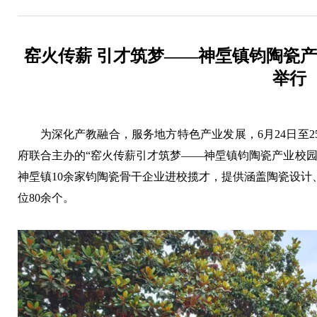
窑火传薪 引才筑梦——神垕镇钧陶瓷
举行
为深化产教融合，服务地方特色产业发展，6月24日至
府联合主办的“窑火传薪引才筑梦——神垕镇钧陶瓷产业校园
神垕镇10余家钧陶瓷骨干企业进校揽才，提供涵盖陶瓷设计
位80余个。