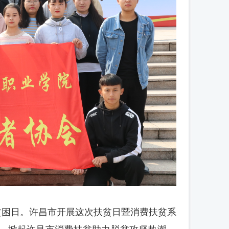
贫困日。
许昌市开展这次扶贫日暨消费扶贫系