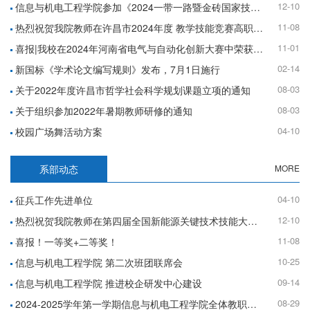
12-10
信息与机电工程学院参加《2024一带一路暨金砖国家技能发展与技术创新大赛》荣获国内总决赛三等奖
11-08
热烈祝贺我院教师在许昌市2024年度 教学技能竞赛高职组（理工综合）中荣获佳绩！
11-01
喜报|我校在2024年河南省电气与自动化创新大赛中荣获高职组三等奖
02-14
新国标《学术论文编写规则》发布，7月1日施行
08-03
关于2022年度许昌市哲学社会科学规划课题立项的通知
08-03
关于组织参加2022年暑期教师研修的通知
04-10
校园广场舞活动方案
系部动态
MORE
04-10
征兵工作先进单位
12-10
热烈祝贺我院教师在第四届全国新能源关键技术技能大赛 河南省选拔赛中喜获佳绩
11-08
喜报！一等奖+二等奖！
10-25
信息与机电工程学院 第二次班团联席会
09-14
信息与机电工程学院 推进校企研发中心建设
08-29
2024-2025学年第一学期信息与机电工程学院全体教职工大会