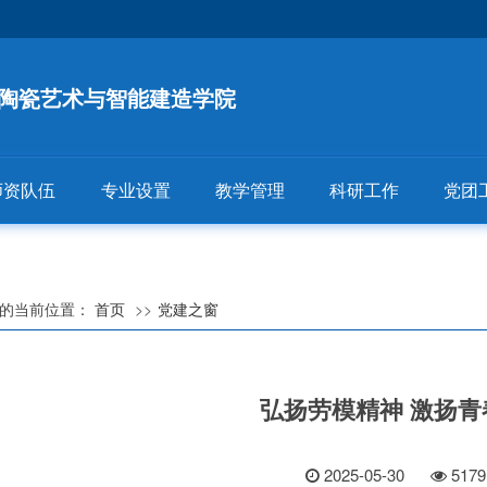
陶瓷艺术与智能建造学院
师资队伍
专业设置
教学管理
科研工作
党团
的当前位置：
首页
党建之窗
弘扬劳模精神 激扬青
2025-05-30
5179