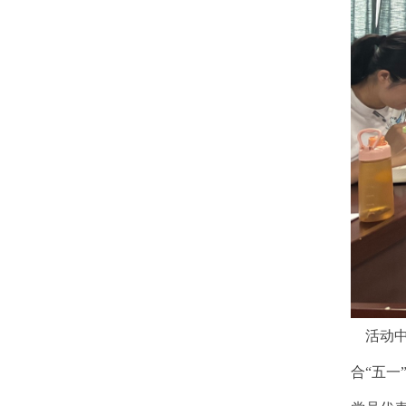
活动中
合“五一