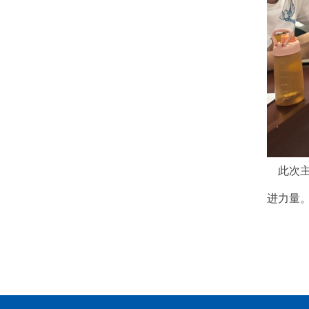
此次主
进力量