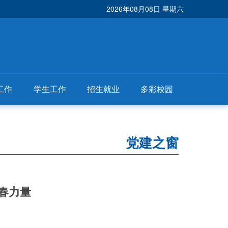
2026年08月08日 星期六
工作
学生工作
招生就业
多彩校园
党建之窗
春力量