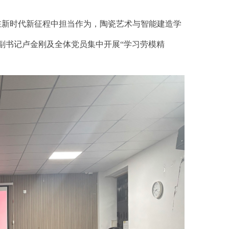
新时代新征程中担当作为，陶瓷艺术与智能建造学
副书记卢金刚及全体党员集中开展“学习劳模精