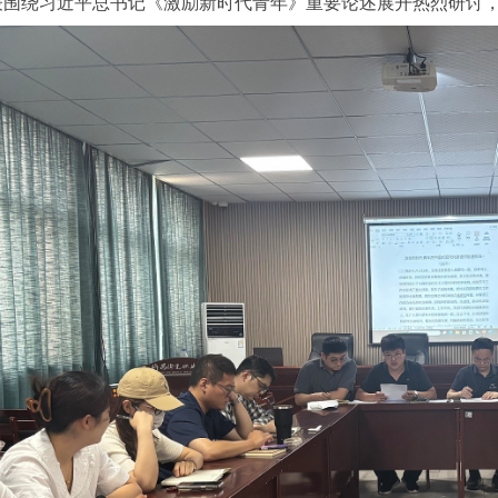
表围绕习近平总书记《激励新时代青年》重要论述展开热烈研讨，