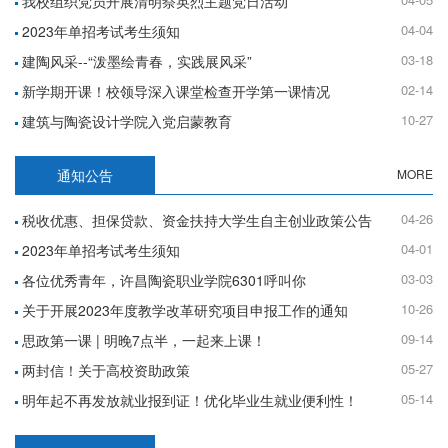
我校组织党员开展清明祭英烈主题党日活动
04-04
2023年单招考试考生须知
03-18
建陶风采--“泼墨绘青春，实践展风采”
02-14
新学期开课！校领导深入课堂检查开学第一课情况
10-27
建筑与陶瓷设计学院入党启蒙教育
通知公告
MORE
04-26
税收优惠、担保贷款、资金扶持大学生自主创业政策公告
04-01
2023年单招考试考生须知
03-03
各位优秀青年，许昌陶瓷职业学院6301呼叫你
10-26
关于开展2023年度教学改革研究项目申报工作的通知
09-14
思政第一课 | 明晚7点半，一起来上课！
05-27
两封信！关于高校资助政策
05-14
明年起不再发放就业报到证！优化毕业生就业便利性！