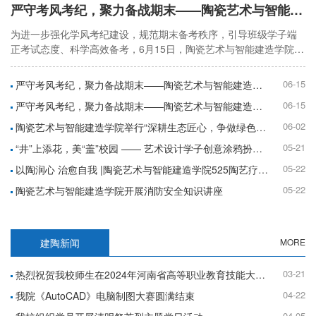
严守考风考纪，聚力备战期末——陶瓷艺术与智能建造学院召开六月班团联席会
为进一步强化学风考纪建设，规范期末备考秩序，引导班级学子端
正考试态度、科学高效备考，6月15日，陶瓷艺术与智能建造学院于
109会议室召开六月班团联席会，全体班团干部参会，会议由辅导员
彭青羽老师主持，集中部署期末备考与考风考纪专项工作。
06-15
严守考风考纪，聚力备战期末——陶瓷艺术与智能建造学院召开六月班团联席会
06-15
严守考风考纪，聚力备战期末——陶瓷艺术与智能建造学院召开六月班团联席会
06-02
陶瓷艺术与智能建造学院举行“深耕生态匠心，争做绿色青年 ”主题升旗仪式
05-21
“井”上添花，美“盖”校园 —— 艺术设计学子创意涂鸦扮靓校园
05-22
以陶润心 治愈自我 |陶瓷艺术与智能建造学院525陶艺疗愈活动圆满落幕
05-22
陶瓷艺术与智能建造学院开展消防安全知识讲座
建陶新闻
MORE
03-21
热烈祝贺我校师生在2024年河南省高等职业教育技能大赛中喜获佳绩
04-22
我院《AutoCAD》电脑制图大赛圆满结束
04-05