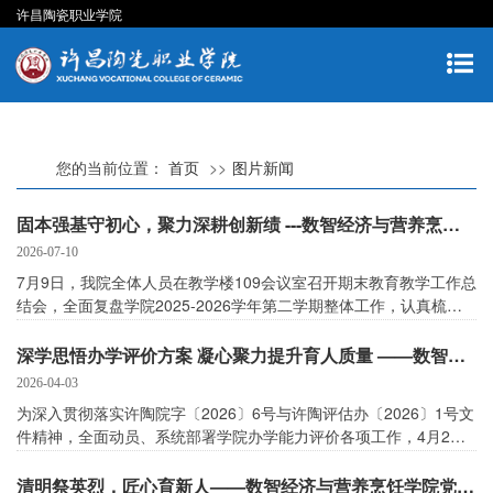
许昌陶瓷职业学院
您的当前位置：
首页
图片新闻
固本强基守初心，聚力深耕创新绩 ---数智经济与营养烹饪学院期末工作总结会圆满召开
2026-07-10
7月9日，我院全体人员在教学楼109会议室召开期末教育教学工作总
结会，全面复盘学院2025-2026学年第二学期整体工作，认真梳理
教学常规落实、师资履职尽责、教研赛事、专项工作推进等方面成
效与短板问题，精准谋划新学期教学提质、迎评攻坚重点工作。
深学思悟办学评价方案 凝心聚力提升育人质量 ——数智经济与营养烹饪学院召开办学能力评价工作部署会
2026-04-03
为深入贯彻落实许陶院字〔2026〕6号与许陶评估办〔2026〕1号文
件精神，全面动员、系统部署学院办学能力评价各项工作，4月2日
下午，数智经济与营养烹饪学院在教学楼111会议室召开“深学思悟
办学评价方案 凝心聚力提升育人质量”专题部署会。学院院长吕惠
清明祭英烈，匠心育新人——数智经济与营养烹饪学院党支部组织师生开展清明节烈士陵园祭扫活动