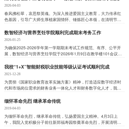
珠、全体领导班子成员、各教研组长、骨干教师参加会议。会议由
2026-04-03
教学秘书潘丹主持。
春风拂松翠，哀思祭英魂。为深入推进爱国主义教育，大力传承红
色基因，引导广大师生厚植家国情怀、锤炼匠心本领，在清明节来
临之际，数智经济与营养烹饪学院党支部组织党员代表、学生代表
共30名师生，前往长葛烈士陵园开展 “祭英烈守初心，缅忠魂践使
数智经济与营养烹饪学院顺利完成期末考务工作
命”主题祭扫活动，以庄重仪式致敬革命先烈，汲取奋进力量。 上午
2026-01-25
9时，全体师生准时在校门口集合，神情肃穆、纪律严明。抵达烈士
为确保2025-2026学年第一学期期末考试工作规范、有序、公平开
陵园后，师生们整齐列队于烈士纪念碑前，现场安静庄严，尽显对
展，数智经济与营养烹饪学院于2026年1月9日在教学楼101会议室
革命先烈的崇高敬意。
组织召开期末考务专题培训会，并在考试期间组织开展校、院两级
督导巡考，顺利完成本学期各项考核任务。
我校“1+X”智能财税职业技能等级认证考试顺利完成
2021-12-28
为贯彻《国家职业教育改革实施方案》精神，打造适应数字经济时
代和市场岗位需求的财务业务一体化人才和财务数字化人才，我校
经贸与工商
缅怀革命先烈 继承革命传统
2019-04-03
为缅怀革命先烈，继承革命传统，弘扬爱国主义精神。4月3日上
午，我院入党积极分子前往新郑福寿园祭奠革命先烈，开展清明祭
扫活动。